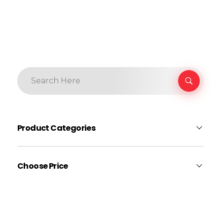
Product Categories
Earphone
Choose Price
Gadgets
Gaming
$990
Headphone
$1,000
Price:
—
Laptop